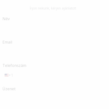
Írjon nekünk, kérjen ajánlatot!
Név
Email
Telefonszám
+1
U
n
i
Üzenet
t
e
d
S
t