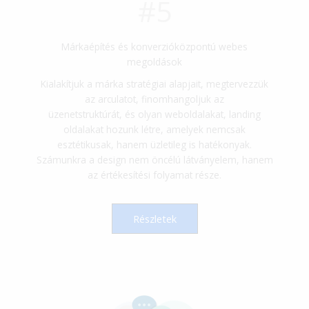
#5
Márkaépítés és konverzióközpontú webes
megoldások
Kialakítjuk a márka stratégiai alapjait, megtervezzük
az arculatot, finomhangoljuk az
üzenetstruktúrát, és olyan weboldalakat, landing
oldalakat hozunk létre, amelyek nemcsak
esztétikusak, hanem üzletileg is hatékonyak.
Számunkra a design nem öncélú látványelem, hanem
az értékesítési folyamat része.
Részletek