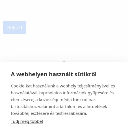
a
t
e
s
+
Beküld
1
A webhelyen használt sütikről
Cookie-kat használunk a webhely teljesítményével és
használatával kapcsolatos információk gyűjtésére és
Grand Forest Kft.
elemzésére, a közösségi média funkcióinak
biztosítására, valamint a tartalom és a hirdetések
továbbfejlesztésére és testreszabására.
Tudj meg többet
Adatkezelés